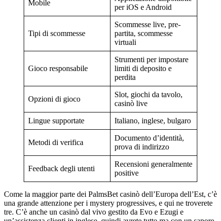
Mobile
per iOS e Android
Scommesse live, pre-
Tipi di scommesse
partita, scommesse
virtuali
Strumenti per impostare
Gioco responsabile
limiti di deposito e
perdita
Slot, giochi da tavolo,
Opzioni di gioco
casinò live
Lingue supportate
Italiano, inglese, bulgaro
Documento d’identità,
Metodi di verifica
prova di indirizzo
Recensioni generalmente
Feedback degli utenti
positive
Come la maggior parte dei PalmsBet casinò dell’Europa dell’Est, c’è
una grande attenzione per i mystery progressives, e qui ne troverete
tre. C’è anche un casinò dal vivo gestito da Evo e Ezugi e
un’assistenza clienti in inglese, quindi avrete tutto ma con un sapore