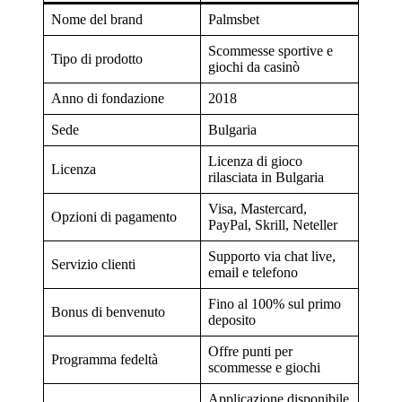
Nome del brand
Palmsbet
Scommesse sportive e
Tipo di prodotto
giochi da casinò
Anno di fondazione
2018
Sede
Bulgaria
Licenza di gioco
Licenza
rilasciata in Bulgaria
Visa, Mastercard,
Opzioni di pagamento
PayPal, Skrill, Neteller
Supporto via chat live,
Servizio clienti
email e telefono
Fino al 100% sul primo
Bonus di benvenuto
deposito
Offre punti per
Programma fedeltà
scommesse e giochi
Applicazione disponibile